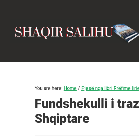
Skip
Skip
to
to
main
primary
content
sidebar
You are here:
Home
/
Pjesë nga libri Rrëfime liri
Fundshekulli i traz
Shqiptare