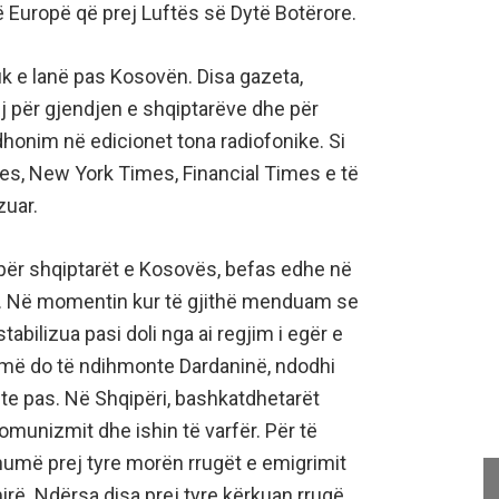
Europë që prej Luftës së Dytë Botërore.
 e lanë pas Kosovën. Disa gazeta,
 për gjendjen e shqiptarëve dhe për
rodhonim në edicionet tona radiofonike. Si
s, New York Times, Financial Times e të
zuar.
 për shqiptarët e Kosovës, befas edhe në
rat. Në momentin kur të gjithë menduam se
stabilizua pasi doli nga ai regjim i egër e
hmë do të ndihmonte Dardaninë, ndodhi
ite pas. Në Shqipëri, bashkatdhetarët
omunizmit dhe ishin të varfër. Për të
umë prej tyre morën rrugët e emigrimit
 mirë. Ndërsa disa prej tyre kërkuan rrugë