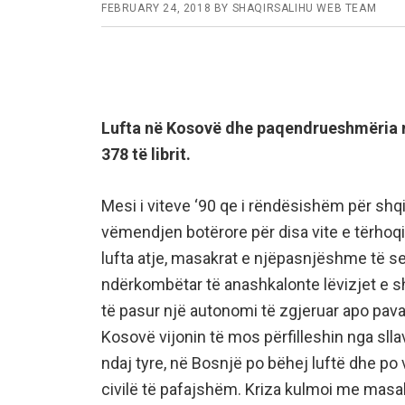
FEBRUARY 24, 2018
BY
SHAQIRSALIHU WEB TEAM
Lufta në Kosovë dhe paqendrueshmëria ne
378 të librit.
Mesi i viteve ‘90 qe i rëndësishëm për shq
vëmendjen botërore për disa vite e tërho
lufta atje, masakrat e njëpasnjëshme të se
ndërkombëtar të anashkalonte lëvizjet e shqi
të pasur një autonomi të zgjeruar apo pavar
Kosovë vijonin të mos përfilleshin nga sllave
ndaj tyre, në Bosnjë po bëhej luftë dhe po
civilë të pafajshëm. Kriza kulmoi me masak