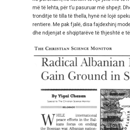
më të lehta, për t’u pasuruar më shpejt. Dhe
tronditje të tilla të thella, hynë në lojë sp
rentiere. Me pak fjalë, disa fajdexhinj mod
dhe ndjenjat e shqiptarëve të thjeshtë e të 