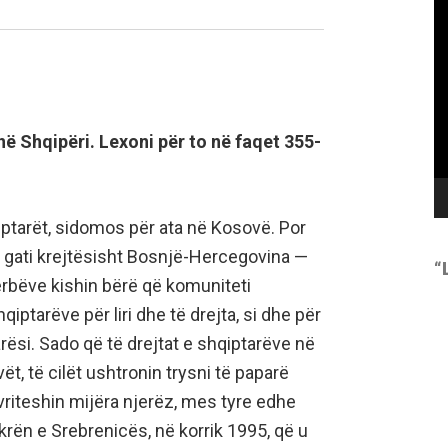
Pl
̈ Shqipëri. Lexoni për to në faqet 355-
iptarët, sidomos për ata në Kosovë. Por
qi gati krejtësisht Bosnjë-Hercegovina —
“
rbëve kishin bërë që komuniteti
ptarëve për liri dhe të drejta, si dhe për
ësi. Sado që të drejtat e shqiptarëve në
̈t, të cilët ushtronin trysni të paparë
 vriteshin mijëra njerëz, mes tyre edhe
rën e Srebrenicës, në korrik 1995, që u