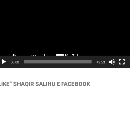
ayer
00:00
49:53
LIKE” SHAQIR SALIHU E FACEBOOK