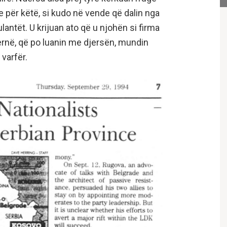
 për këtë, si kudo në vende që dalin nga
ekulantët. U krijuan ato që u njohën si firma
ernë, që po luanin me djersën, mundin
varfër.