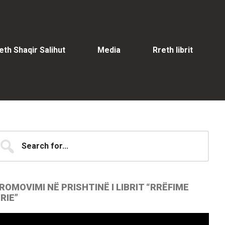
eth Shaqir Salihut
Media
Rreth librit
Primary
earch
...
idebar
ROMOVIMI NË PRISHTINË I LIBRIT “RRËFIME
IRIE”
ideo