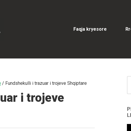
Faqja kryesore
Rr
S
e
/
Fundshekulli i trazuar i trojeve Shqiptare
for
S
uar i trojeve
P
L
V