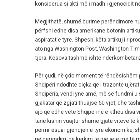
konsiderua si akti më i madh i gjenocidit në 
Megjithatë, shumë burime perëndimore nuk
përfshi edhe disa amerikane botonin artikuj
aspiratat e tyre. Shpesh, këta artikuj i rip
ato nga Washington Post, Washington Time
tjera. Kosova tashmë ishte ndërkombëtari
Për çudi, në çdo moment të rëndësishëm
Shqipëri ndodhte diçka që i trazonte ujë
Shqipëria, vendi ynë amë, më së fundmi u 
gjakatar që zgjati thuajse 50 vjet, dhe tas
ajo që edhe vetë Shqipërinë e ktheu disa v
tanë kishin vuajtur shumë gjatë viteve të k
përmirësuar gjendjen e tyre ekonomike, sh
në perëndim, në kërkim të një jete më të