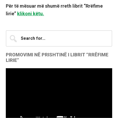
Për të mësuar më shumë rreth librit “Rrëfime
lirie”
klikoni këtu.
Primary
Search
for...
Sidebar
PROMOVIMI NË PRISHTINË I LIBRIT “RRËFIME
LIRIE”
Video
Player