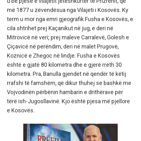
u bë pjesë e vilajetit jetëshkurtër të Prizrenit, që
më 1877 u zëvendësua nga Vilajeti i Kosovës. Ky
term u mor nga emri gjeografik Fusha e Kosovës, e
cila shtrihet prej Kaçanikut në jug, e deri në
Mitrovicë në veri; prej maleve Carralevë, Golesh e
Çiçavicë në perëndim, deri në malet Prugovë,
Koznicë e Zhegoc në lindje. Fusha e Kosovës
është e gjatë 80 kilometra dhe e gjerë rreth 30
kilometra. Pra, Banulla gjendet në qendër të këtij
rrafshi të famshëm, që dikur thuhej se bashkë me
Vojvodinën përbënin hambarin e drithërave për
tërë ish-Jugosllavinë. Kjo është pjesa më pjellore
e Kosovës.