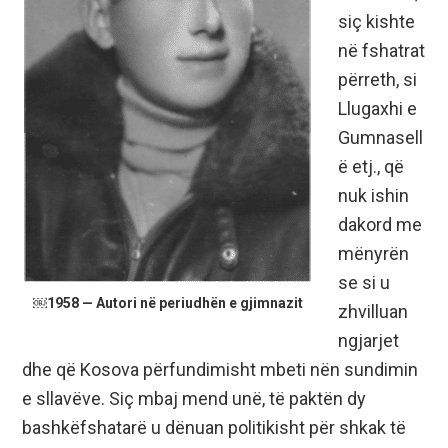
siç kishte
në fshatrat
përreth, si
Llugaxhi e
Gumnasell
ë etj., që
nuk ishin
dakord me
mënyrën
se si u
￼1958 — Autori në periudhën e gjimnazit
zhvilluan
ngjarjet
dhe që Kosova përfundimisht mbeti nën sundimin
e sllavëve. Siç mbaj mend unë, të paktën dy
bashkëfshatarë u dënuan politikisht për shkak të