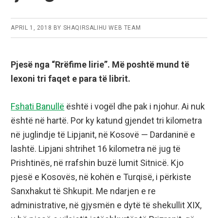
APRIL 1, 2018
BY
SHAQIRSALIHU WEB TEAM
Pjesë nga “Rrëfime lirie”. Më poshtë mund të
lexoni tri faqet e para të librit.
Fshati Banullë
është i vogël dhe pak i njohur. Ai nuk
është në hartë. Por ky katund gjendet tri kilometra
në juglindje të Lipjanit, në Kosovë — Dardaninë e
lashtë. Lipjani shtrihet 16 kilometra në jug të
Prishtinës, në rrafshin buzë lumit Sitnicë. Kjo
pjesë e Kosovës, në kohën e Turqisë, i përkiste
Sanxhakut të Shkupit. Me ndarjen e re
administrative, në gjysmën e dytë të shekullit XIX,