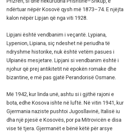
Prizren, si dhe hekurudha Prishtinë–Shkup, e
ndërtuar nëpër Kosovë qysh më 1873–74. E njëjta
kalon nëpër Lipjan që nga viti 1928.
Lipjani është vendbanim i veçantë. Lypiana,
Lypenion, Lipiana, siç ndeshet në periudha të
ndryshme historike, nuk është vetëm pasues i
Ulpianës mesjetare. Lipjani si vendbanim është i
njohur që prej antikitetit në epokën romake dhe
bizantine, e më pas gjatë Perandorisë Osmane.
Më 1942, kur linda unë, ashtu si i gjithë rajoni e
bota, edhe Kosova ishte në luftë. Në vitin 1941, kur
Gjermania naziste pushtoi Jugosllavinë, Italisë iu
dha një pjesë e Kosovës, por pa Mitrovicën e disa
vise të tjera. Gjermanët e bënë këtë për arsye