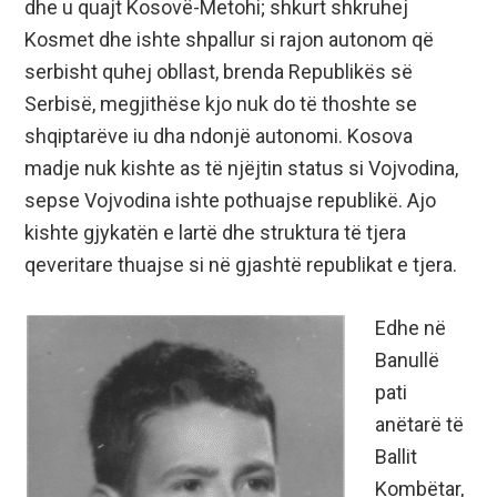
dhe u quajt Kosovë-Metohi; shkurt shkruhej
Kosmet dhe ishte shpallur si rajon autonom që
serbisht quhej obllast, brenda Republikës së
Serbisë, megjithëse kjo nuk do të thoshte se
shqiptarëve iu dha ndonjë autonomi. Kosova
madje nuk kishte as të njëjtin status si Vojvodina,
sepse Vojvodina ishte pothuajse republikë. Ajo
kishte gjykatën e lartë dhe struktura të tjera
qeveritare thuajse si në gjashtë republikat e tjera.
Edhe në
Banullë
pati
anëtarë të
Ballit
Kombëtar,