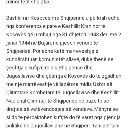
minoritetit shqiptar.
Bashkimi i Kosovës me Shqipërinë u përkrah edhe
nga konferenca e parë e Këshillit Krahinor të
Kosovës që u mbajt nga 31 dhjetori 1943 deri më 2
janar 1944 në Bujan, në pjesën veriore të
Shqipërisë. Por edhe këtë marrëveshje e
kundërshtuan komunistët sllavë, duke thënë se
çështja e kufijve midis Shqipërisë dhe
Jugosllavisë dhe çështja e Kosovës do të zgjidhen
me një marrëveshje vëllazërore midis Ushtrisë
Çlirimtare Kombëtare të Jugosllavisë dhe Këshillit
Nacional Çlirimtar të Shqipërisë në bazë të së
drejtës së vetëvendosjes së vendeve. Mënyra se
si do të përcaktohen kufijtë do të varet nga gjendja
politike në Jugosllavi dhe në Shqipëri. Tani për tani