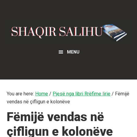
Skip
Skip
to
to
main
primary
content
sidebar
MENU
You are here:
Home
/
Pjesë nga libri Rrëfime lirie
/
Fëmijë
vendas në çifligun e kolonëve
Fëmijë vendas në
çifligun e kolonëve