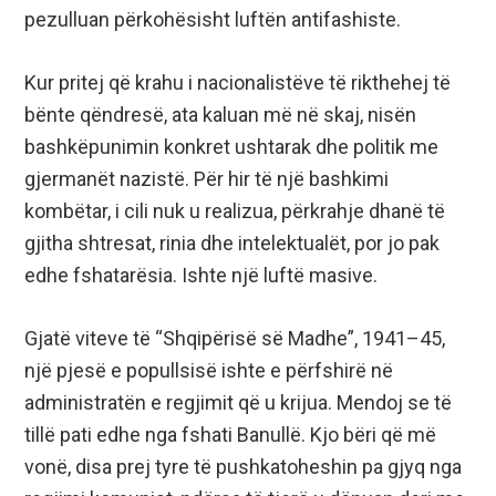
pezulluan përkohësisht luftën antifashiste.
Kur pritej që krahu i nacionalistëve të rikthehej të
bënte qëndresë, ata kaluan më në skaj, nisën
bashkëpunimin konkret ushtarak dhe politik me
gjermanët nazistë. Për hir të një bashkimi
kombëtar, i cili nuk u realizua, përkrahje dhanë të
gjitha shtresat, rinia dhe intelektualët, por jo pak
edhe fshatarësia. Ishte një luftë masive.
Gjatë viteve të “Shqipërisë së Madhe”, 1941–45,
një pjesë e popullsisë ishte e përfshirë në
administratën e regjimit që u krijua. Mendoj se të
tillë pati edhe nga fshati Banullë. Kjo bëri që më
vonë, disa prej tyre të pushkatoheshin pa gjyq nga