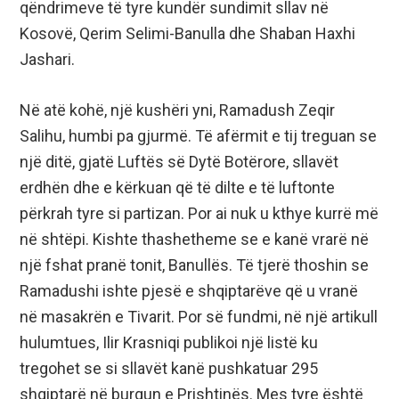
qëndrimeve të tyre kundër sundimit sllav në
Kosovë, Qerim Selimi-Banulla dhe Shaban Haxhi
Jashari.
Në atë kohë, një kushëri yni, Ramadush Zeqir
Salihu, humbi pa gjurmë. Të afërmit e tij treguan se
një ditë, gjatë Luftës së Dytë Botërore, sllavët
erdhën dhe e kërkuan që të dilte e të luftonte
përkrah tyre si partizan. Por ai nuk u kthye kurrë më
në shtëpi. Kishte thashetheme se e kanë vrarë në
një fshat pranë tonit, Banullës. Të tjerë thoshin se
Ramadushi ishte pjesë e shqiptarëve që u vranë
në masakrën e Tivarit. Por së fundmi, në një artikull
hulumtues, Ilir Krasniqi publikoi një listë ku
tregohet se si sllavët kanë pushkatuar 295
shqiptarë në burgun e Prishtinës. Mes tyre është