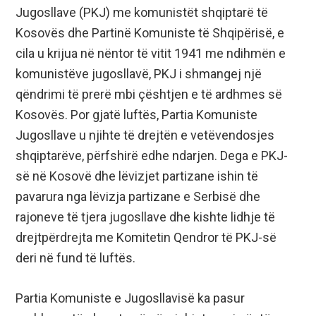
Jugosllave (PKJ) me komunistët shqiptarë të
Kosovës dhe Partinë Komuniste të Shqipërisë, e
cila u krijua në nëntor të vitit 1941 me ndihmën e
komunistëve jugosllavë, PKJ i shmangej një
qëndrimi të prerë mbi çështjen e të ardhmes së
Kosovës. Por gjatë luftës, Partia Komuniste
Jugosllave u njihte të drejtën e vetëvendosjes
shqiptarëve, përfshirë edhe ndarjen. Dega e PKJ-
së në Kosovë dhe lëvizjet partizane ishin të
pavarura nga lëvizja partizane e Serbisë dhe
rajoneve të tjera jugosllave dhe kishte lidhje të
drejtpërdrejta me Komitetin Qendror të PKJ-së
deri në fund të luftës.
Partia Komuniste e Jugosllavisë ka pasur