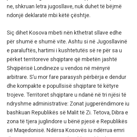
ne, shkruan letra jugosllave, nuk duhet të bëjmë
ndonjë deklaratë mbi këtë çështje.
Siç dihet Kosova mbeti nën kthetrat sllave edhe
për shumë e shumë vite. Ashtu si në Jugosllavinë
e paraluftës, hartimi i kushtetutës së re për sa u
përket territoreve shqiptare që mbetën jashtë
Shqipërisë Londineze u vendos në mënyrë
arbitrare. S’u mor fare parasysh përbërja e dendur
dhe kompakte e popullsisë shqiptare të këtyre
trojeve. Territoret shqiptare u ndanë në tri njësi të
ndryshme administrative: Zonat jugperëndimore iu
bashkuan Republikës së Malit të Zi. Tetova, Dibra e
zona të tjera juglindore u bënë pjesë e Republikës
së Maqedonisë. Ndërsa Kosovës iu ndërrua emri