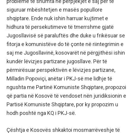
probleme të shumta në përpjekjet e saj për të
siguruar mbështetjen e masës popullore
shqiptare. Ende nuk ishin harruar kujtimet e
hidhura të persekutimeve të tmerrshme gjatë
Jugosllavisë së paraluftës dhe duke u frikësuar se
fitorja e komunistëve do të çonte në riintegrimin e
saj me Jugosllavinë, kosovarët në përgjithësi ishin
kundër lëvizjes partizane jugosllave. Për të
përmirësuar perspektivën e lëvizjes partizane,
Milladin Popoviçi, anëtar i PKJ-së me lidhje të
ngushta me Partinë Komuniste Shqiptare, propozoi
që partia në Kosovë të vendoset nën juridiksionin e
Partisë Komuniste Shqiptare, por ky propozim u
hodh poshtë nga KQ i PKJ-së.
Çështja e Kosovës shkaktoi mosmarrëveshje të