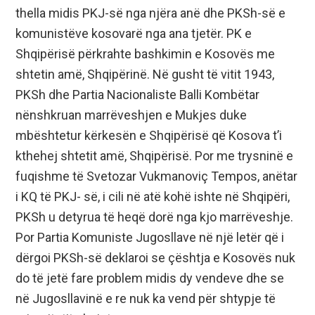
thella midis PKJ-së nga njëra anë dhe PKSh-së e
komunistëve kosovarë nga ana tjetër. PK e
Shqipërisë përkrahte bashkimin e Kosovës me
shtetin amë, Shqipërinë. Në gusht të vitit 1943,
PKSh dhe Partia Nacionaliste Balli Kombëtar
nënshkruan marrëveshjen e Mukjes duke
mbështetur kërkesën e Shqipërisë që Kosova t’i
kthehej shtetit amë, Shqipërisë. Por me trysninë e
fuqishme të Svetozar Vukmanoviç Tempos, anëtar
i KQ të PKJ- së, i cili në atë kohë ishte në Shqipëri,
PKSh u detyrua të heqë dorë nga kjo marrëveshje.
Por Partia Komuniste Jugosllave në një letër që i
dërgoi PKSh-së deklaroi se çështja e Kosovës nuk
do të jetë fare problem midis dy vendeve dhe se
në Jugosllavinë e re nuk ka vend për shtypje të