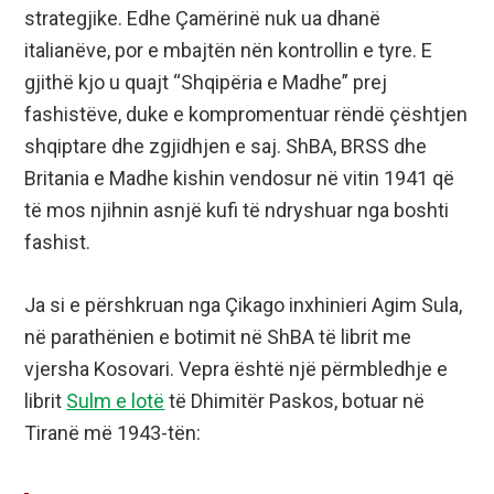
strategjike. Edhe Çamërinë nuk ua dhanë
italianëve, por e mbajtën nën kontrollin e tyre. E
gjithë kjo u quajt “Shqipëria e Madhe” prej
fashistëve, duke e kompromentuar rëndë çështjen
shqiptare dhe zgjidhjen e saj. ShBA, BRSS dhe
Britania e Madhe kishin vendosur në vitin 1941 që
të mos njihnin asnjë kufi të ndryshuar nga boshti
fashist.
Ja si e përshkruan nga Çikago inxhinieri Agim Sula,
në parathënien e botimit në ShBA të librit me
vjersha Kosovari. Vepra është një përmbledhje e
librit
Sulm e lotë
të Dhimitër Paskos, botuar në
Tiranë më 1943-tën: