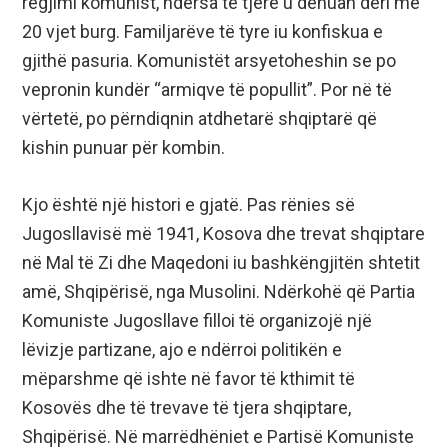
regjimi komunist, ndërsa të tjerë u dënuan deri me
20 vjet burg. Familjarëve të tyre iu konfiskua e
gjithë pasuria. Komunistët arsyetoheshin se po
vepronin kundër “armiqve të popullit”. Por në të
vërtetë, po përndiqnin atdhetarë shqiptarë që
kishin punuar për kombin.
Kjo është një histori e gjatë. Pas rënies së
Jugosllavisë më 1941, Kosova dhe trevat shqiptare
në Mal të Zi dhe Maqedoni iu bashkëngjitën shtetit
amë, Shqipërisë, nga Musolini. Ndërkohë që Partia
Komuniste Jugosllave filloi të organizojë një
lëvizje partizane, ajo e ndërroi politikën e
mëparshme që ishte në favor të kthimit të
Kosovës dhe të trevave të tjera shqiptare,
Shqipërisë. Në marrëdhëniet e Partisë Komuniste