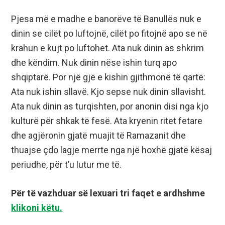
Pjesa më e madhe e banorëve të Banullës nuk e
dinin se cilët po luftojnë, cilët po fitojnë apo se në
krahun e kujt po luftohet. Ata nuk dinin as shkrim
dhe këndim. Nuk dinin nëse ishin turq apo
shqiptarë. Por një gjë e kishin gjithmonë të qartë:
Ata nuk ishin sllavë. Kjo sepse nuk dinin sllavisht.
Ata nuk dinin as turqishten, por anonin disi nga kjo
kulturë për shkak të fesë. Ata kryenin ritet fetare
dhe agjëronin gjatë muajit të Ramazanit dhe
thuajse çdo lagje merrte nga një hoxhë gjatë kësaj
periudhe, për t’u lutur me të.
Për të vazhduar së lexuari tri faqet e ardhshme
klikoni këtu.